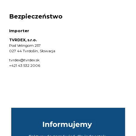
Bezpieczeństwo
Importer
TVRDEX, s.r.o.
Pod Velingom 257
027 44 Tvrdošín, Słowacja
tvrdex@tvrdex.sk
+421 43 532 2006