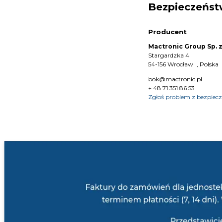
Bezpieczeńs
Producent
Mactronic Group Sp. z
Stargardzka 4
54-156 Wrocław , Polska
bok@mactronic.pl
+ 48 71 351 86 53
Zgłoś problem z bezpie