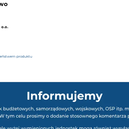
two
 o.o.
czeństwem produktu