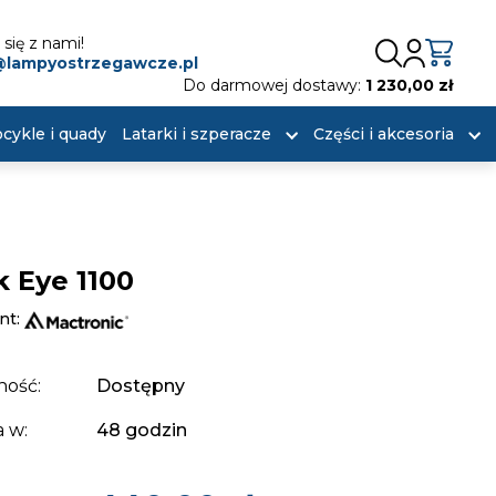
się z nami!
@lampyostrzegawcze.pl
Do darmowej dostawy:
1 230,00 zł
cykle i quady
Latarki i szperacze
Części i akcesoria
k Eye 1100
nt:
ność:
Dostępny
 w:
48 godzin