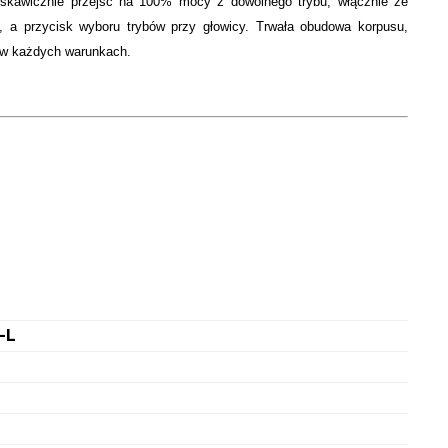
łyskawicznie przejść na 100% mocy z dowolnego trybu, włącznie ze
 a przycisk wyboru trybów przy głowicy. Trwała obudowa korpusu,
e w każdych warunkach.
-L