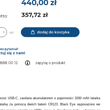
440,00 zł
357,72 zł
tto:
dodaj do koszyka
szt.
eś pytania?
tuj się z nami
 888 00 12
zapytaj o produkt
przez USB-C, zasilana akumulatorem o pojemności 3200 mAh latarka
 latarkę za pomocą dwóch baterii CR123. Black Eye wyposażono we