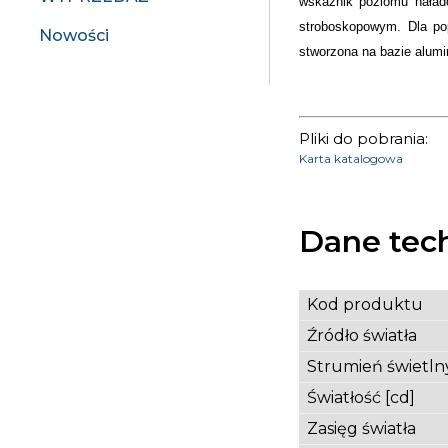
wskaźnik poziomu nałado
stroboskopowym. Dla po
Nowości
stworzona na bazie alumi
Pliki do pobrania:
Karta katalogowa
Dane tec
Kod produktu
Źródło światła
Strumień świetlny
Światłość [cd]
Zasięg światła