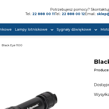
Potrzebujesz pomocy? Skontaktuj 
Tel.:
22 888 00 11
Tel.:
22 888 00 12
Email.:
sklep
unkowe
Lampy lotniskowe
Sygnały dźwiękowe
Moto
Black Eye 1100
Blac
Produce
Dostęp
Wysyłka