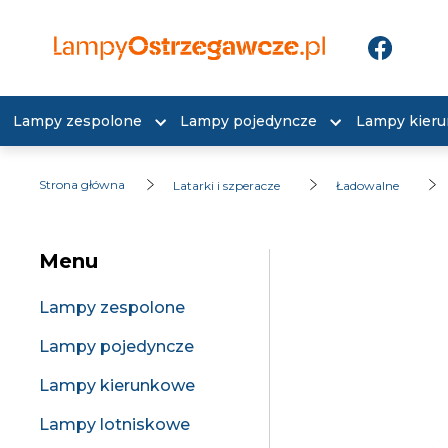
Lampy zespolone
Lampy pojedyncze
Lampy kier
Strona główna
Latarki i szperacze
Ładowalne
Menu
Lampy zespolone
Lampy pojedyncze
Lampy kierunkowe
Lampy lotniskowe