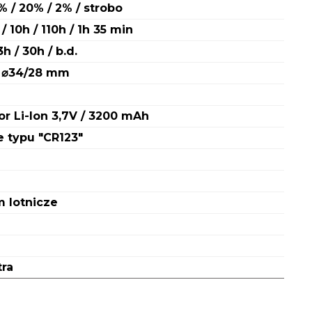
% / 20% / 2% / strobo
 / 10h / 110h / 1h 35 min
 3h / 30h / b.d.
 ⌀34/28 mm
r Li-Ion 3,7V / 3200 mAh
e typu "CR123"
 lotnicze
tra