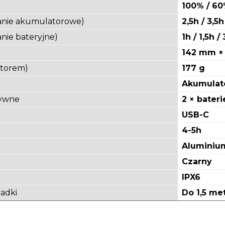
100% / 60
ilanie akumulatorowe)
2,5h / 3,5h
anie bateryjne)
1h / 1,5h /
142 mm ×
torem)
177 g
Akumulato
tywne
2 × bateri
USB-C
4-5h
Aluminium
Czarny
IPX6
adki
Do 1,5 me