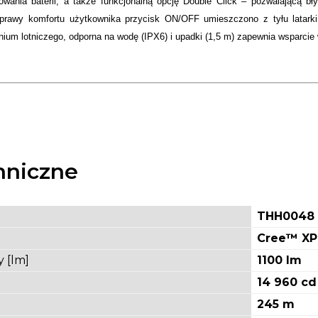
wania baterii, a także funkcjonalną opcję Double Click – pozwalającą b
prawy komfortu użytkownika przycisk ON/OFF umieszczono z tyłu latarki,
nium lotniczego, odporna na wodę (IPX6) i upadki (1,5 m) zapewnia wsparci
hniczne
THH0048
Cree™ XP
 [lm]
1100 lm
14 960 cd
245 m